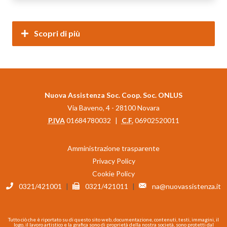
Scopri di più
Nuova Assistenza Soc. Coop. Soc. ONLUS
Via Baveno, 4 - 28100 Novara
P.IVA
01684780032
|
C.F.
06902520011
Amministrazione trasparente
Privacy Policy
Cookie Policy
0321/421001
|
0321/421011
|
na@nuovassistenza.it
Tutto ciò che è riportato su di questo sito web, documentazione, contenuti, testi, immagini, il
logo, il lavoro artistico e la grafica sono di proprietà della nostra società, sono protetti dal