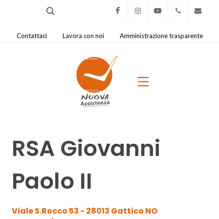
Facebook
Instagram
Youtube
0321.421
na@
Contattaci
Lavora con noi
Amministrazione trasparente
RSA Giovanni
Paolo II
Viale S.Rocco 53 - 28013 Gattico NO