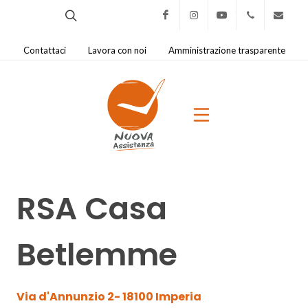
Facebook
Instagram
Youtube
0321.421
na@
Contattaci
Lavora con noi
Amministrazione trasparente
RSA Casa
Betlemme
Via d'Annunzio 2- 18100
Imperia