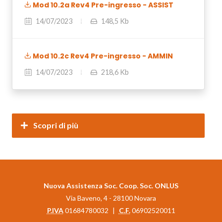
Mod 10.2a Rev4 Pre-ingresso - ASSIST
14/07/2023
148,5 Kb
Mod 10.2c Rev4 Pre-ingresso - AMMIN
14/07/2023
218,6 Kb
Scopri di più
Nuova Assistenza Soc. Coop. Soc. ONLUS
Via Baveno, 4 - 28100 Novara
P.IVA
01684780032
|
C.F.
06902520011