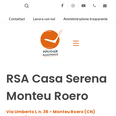
Facebook
Instagram
Youtube
0321.421
na@
Contattaci
Lavora con noi
Amministrazione trasparente
RSA Casa Serena
Monteu Roero
Via Umberto I, n. 36 – Monteu Roero (CN)