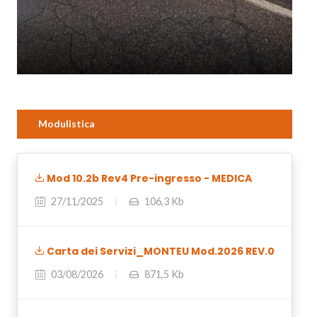
Modulistica
Mod 10.2b Rev4 Pre-ingresso - MEDICA
27/11/2025
106,3 Kb
Carta dei Servizi_MONTEU Mod.2026 REV.0
03/08/2026
871,5 Kb