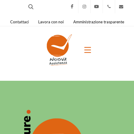
Facebook
Instagram
Youtube
0321.421
na@
Contattaci
Lavora con noi
Amministrazione trasparente