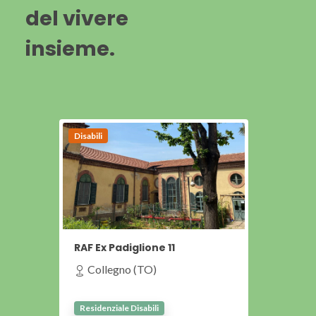
del vivere
insieme.
Disabili
RAF Ex Padiglione 11
Collegno (TO)
Residenziale Disabili